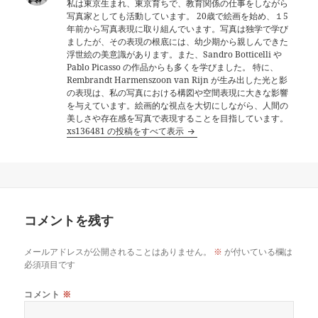
私は東京生まれ、東京育ちで、教育関係の仕事をしながら
写真家としても活動しています。 20歳で絵画を始め、１5
年前から写真表現に取り組んでいます。写真は独学で学び
ましたが、その表現の根底には、幼少期から親しんできた
浮世絵の美意識があります。また、Sandro Botticelli や
Pablo Picasso の作品からも多くを学びました。 特に、
Rembrandt Harmenszoon van Rijn が生み出した光と影
の表現は、私の写真における構図や空間表現に大きな影響
を与えています。絵画的な視点を大切にしながら、人間の
美しさや存在感を写真で表現することを目指しています。
xs136481 の投稿をすべて表示
コメントを残す
メールアドレスが公開されることはありません。
※
が付いている欄は
必須項目です
コメント
※