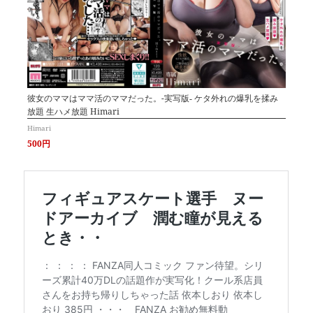
彼女のママはママ活のママだった。-実写版‐ ケタ外れの爆乳を揉み
放題 生ハメ放題 Himari
Himari
500円