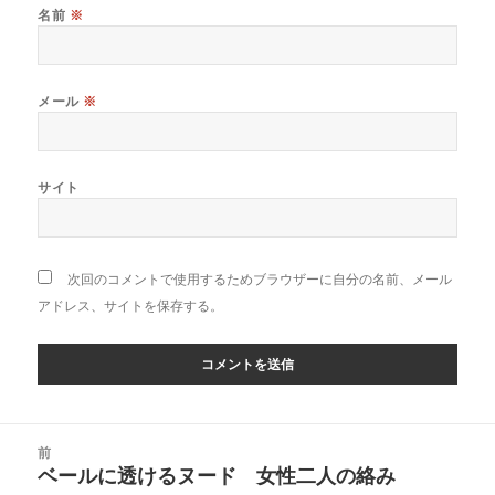
名前
※
メール
※
サイト
次回のコメントで使用するためブラウザーに自分の名前、メール
アドレス、サイトを保存する。
投
前
稿
ベールに透けるヌード 女性二人の絡み
前
ナ