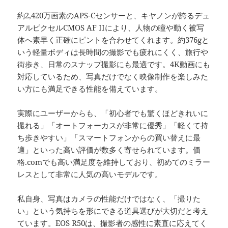
約2,420万画素のAPS-Cセンサーと、キヤノンが誇るデュ
アルピクセルCMOS AF IIにより、人物の瞳や動く被写
体へ素早く正確にピントを合わせてくれます。約376gと
いう軽量ボディは長時間の撮影でも疲れにくく、旅行や
街歩き、日常のスナップ撮影にも最適です。4K動画にも
対応しているため、写真だけでなく映像制作を楽しみた
い方にも満足できる性能を備えています。
実際にユーザーからも、「初心者でも驚くほどきれいに
撮れる」「オートフォーカスが非常に優秀」「軽くて持
ち歩きやすい」「スマートフォンからの買い替えに最
適」といった高い評価が数多く寄せられています。価
格.comでも高い満足度を維持しており、初めてのミラー
レスとして非常に人気の高いモデルです。
私自身、写真はカメラの性能だけではなく、「撮りた
い」という気持ちを形にできる道具選びが大切だと考え
ています。EOS R50は、撮影者の感性に素直に応えてく