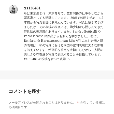
xs136481
私は東京生まれ、東京育ちで、教育関係の仕事をしながら
写真家としても活動しています。 20歳で絵画を始め、１5
年前から写真表現に取り組んでいます。写真は独学で学び
ましたが、その表現の根底には、幼少期から親しんできた
浮世絵の美意識があります。また、Sandro Botticelli や
Pablo Picasso の作品からも多くを学びました。 特に、
Rembrandt Harmenszoon van Rijn が生み出した光と影
の表現は、私の写真における構図や空間表現に大きな影響
を与えています。絵画的な視点を大切にしながら、人間の
美しさや存在感を写真で表現することを目指しています。
xs136481 の投稿をすべて表示
コメントを残す
メールアドレスが公開されることはありません。
※
が付いている欄は
必須項目です