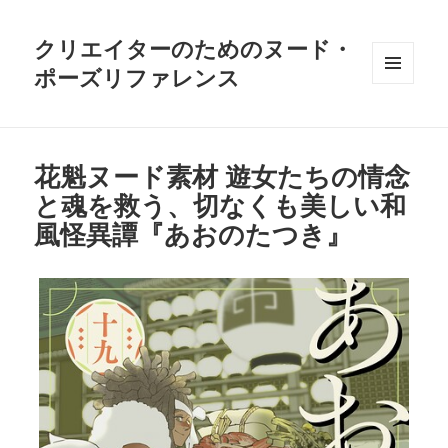
クリエイターのためのヌード・
ポーズリファレンス
メニュ
ーとウ
ィジェ
ット
花魁ヌード素材 遊女たちの情念
と魂を救う、切なくも美しい和
風怪異譚『あおのたつき』