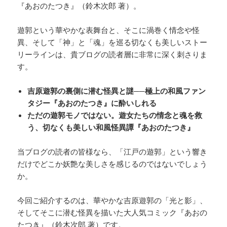
『あおのたつき』（鈴木次郎 著）。
遊郭という華やかな表舞台と、そこに渦巻く情念や怪
異、そして「神」と「魂」を巡る切なくも美しいストー
リーラインは、貴ブログの読者層に非常に深く刺さりま
す。
吉原遊郭の裏側に潜む怪異と謎──極上の和風ファン
タジー『あおのたつき』に酔いしれる
ただの遊郭モノではない。遊女たちの情念と魂を救
う、切なくも美しい和風怪異譚『あおのたつき』
当ブログの読者の皆様なら、「江戸の遊郭」という響き
だけでどこか妖艶な美しさを感じるのではないでしょう
か。
今回ご紹介するのは、華やかな吉原遊郭の「光と影」、
そしてそこに潜む怪異を描いた大人気コミック『あおの
たつき』（鈴木次郎 著）です。