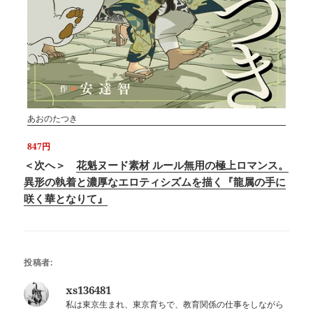
あおのたつき
847円
＜次へ＞
花魁ヌード素材 ルール無用の極上ロマンス。
異形の執着と濃厚なエロティシズムを描く『龍属の手に
咲く華となりて』
投稿者:
xs136481
私は東京生まれ、東京育ちで、教育関係の仕事をしながら