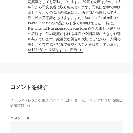
写真家としても活動しています。 20歳で絵画を始め、１5
年前から写真表現に取り組んでいます。写真は独学で学び
ましたが、その表現の根底には、幼少期から親しんできた
浮世絵の美意識があります。また、Sandro Botticelli や
Pablo Picasso の作品からも多くを学びました。 特に、
Rembrandt Harmenszoon van Rijn が生み出した光と影
の表現は、私の写真における構図や空間表現に大きな影響
を与えています。絵画的な視点を大切にしながら、人間の
美しさや存在感を写真で表現することを目指しています。
xs136481 の投稿をすべて表示
コメントを残す
メールアドレスが公開されることはありません。
※
が付いている欄は
必須項目です
コメント
※