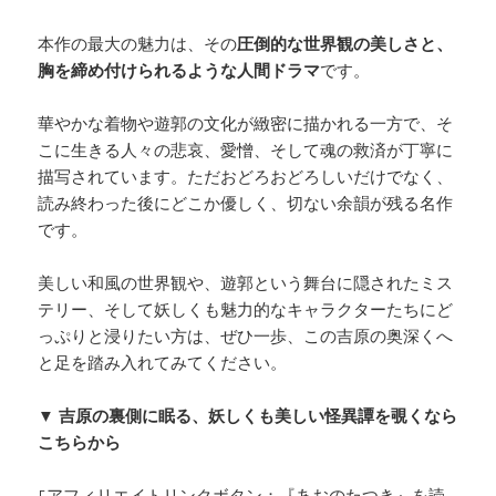
本作の最大の魅力は、その
圧倒的な世界観の美しさと、
胸を締め付けられるような人間ドラマ
です。
華やかな着物や遊郭の文化が緻密に描かれる一方で、そ
こに生きる人々の悲哀、愛憎、そして魂の救済が丁寧に
描写されています。ただおどろおどろしいだけでなく、
読み終わった後にどこか優しく、切ない余韻が残る名作
です。
美しい和風の世界観や、遊郭という舞台に隠されたミス
テリー、そして妖しくも魅力的なキャラクターたちにど
っぷりと浸りたい方は、ぜひ一歩、この吉原の奥深くへ
と足を踏み入れてみてください。
▼ 吉原の裏側に眠る、妖しくも美しい怪異譚を覗くなら
こちらから