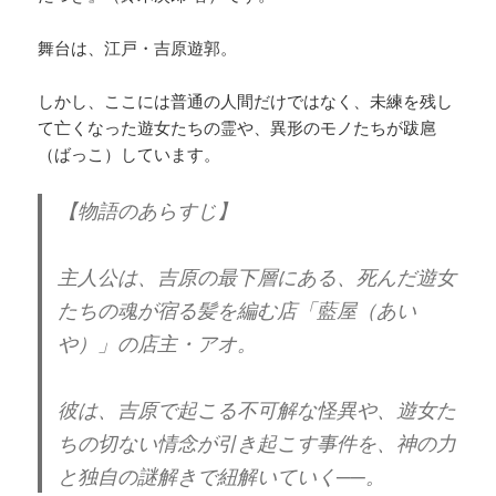
舞台は、江戸・吉原遊郭。
しかし、ここには普通の人間だけではなく、未練を残し
て亡くなった遊女たちの霊や、異形のモノたちが跋扈
（ばっこ）しています。
【物語のあらすじ】
主人公は、吉原の最下層にある、死んだ遊女
たちの魂が宿る髪を編む店「藍屋（あい
や）」の店主・アオ。
彼は、吉原で起こる不可解な怪異や、遊女た
ちの切ない情念が引き起こす事件を、神の力
と独自の謎解きで紐解いていく──。