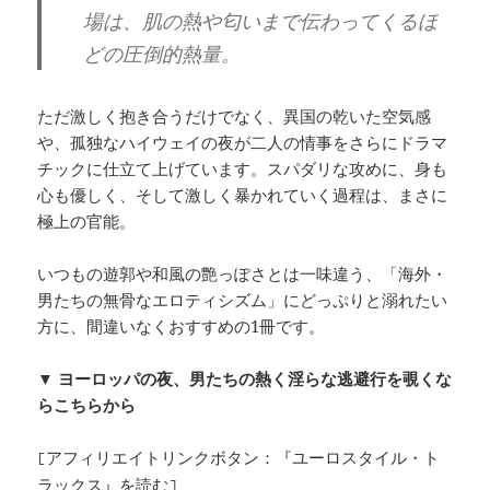
場は、肌の熱や匂いまで伝わってくるほ
どの圧倒的熱量。
ただ激しく抱き合うだけでなく、異国の乾いた空気感
や、孤独なハイウェイの夜が二人の情事をさらにドラマ
チックに仕立て上げています。スパダリな攻めに、身も
心も優しく、そして激しく暴かれていく過程は、まさに
極上の官能。
いつもの遊郭や和風の艶っぽさとは一味違う、「海外・
男たちの無骨なエロティシズム」にどっぷりと溺れたい
方に、間違いなくおすすめの1冊です。
▼ ヨーロッパの夜、男たちの熱く淫らな逃避行を覗くな
らこちらから
[アフィリエイトリンクボタン：『ユーロスタイル・ト
ラックス』を読む]