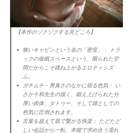
【本作のゾクゾクする見どころ】
狭いキャビンという名の「密室」：
トラ
ックの仮眠スペースという、限られた空
間だからこそ跳ね上がるエロティシズ
ム。
ガチムチ・男臭さのなかに宿る色気：
い
さか十和先生の描く、鍛え上げられた分
厚い肉体、タトゥー、そして雄としての
色気に圧倒されます。
言葉を超えて肌で繋がる快楽：
たどたど
しい会話から一転、本能で求め合う濡れ