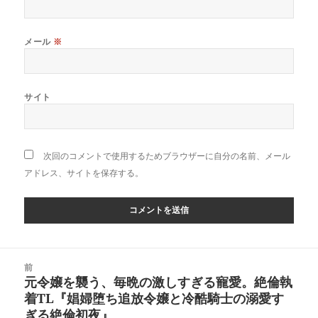
メール
※
サイト
次回のコメントで使用するためブラウザーに自分の名前、メール
アドレス、サイトを保存する。
投
前
稿
元令嬢を襲う、毎晩の激しすぎる寵愛。絶倫執
前
ナ
着TL『娼婦堕ち追放令嬢と冷酷騎士の溺愛す
の
ビ
ぎる絶倫初夜』
投