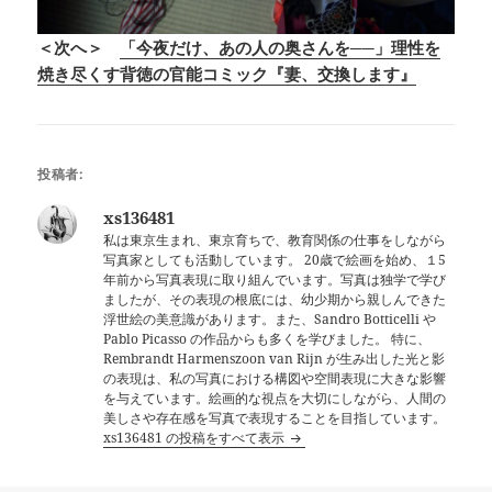
＜次へ＞
「今夜だけ、あの人の奥さんを──」理性を
焼き尽くす背徳の官能コミック『妻、交換します』
投稿者:
xs136481
私は東京生まれ、東京育ちで、教育関係の仕事をしながら
写真家としても活動しています。 20歳で絵画を始め、１5
年前から写真表現に取り組んでいます。写真は独学で学び
ましたが、その表現の根底には、幼少期から親しんできた
浮世絵の美意識があります。また、Sandro Botticelli や
Pablo Picasso の作品からも多くを学びました。 特に、
Rembrandt Harmenszoon van Rijn が生み出した光と影
の表現は、私の写真における構図や空間表現に大きな影響
を与えています。絵画的な視点を大切にしながら、人間の
美しさや存在感を写真で表現することを目指しています。
xs136481 の投稿をすべて表示